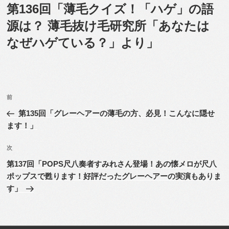
稿
第136回「薄毛クイズ！「ハゲ」の語
日:
源は？ 薄毛抜け毛研究所「あなたは
なぜハゲている？」より」
投
前
前
稿
の
第135回「グレーヘアーの薄毛の方、必見！こんなに隠せ
ナ
投
ます！」
ビ
稿
ゲ
次
次
の
ー
第137回「POPS尺八奏者すみれさん登場！あの懐メロが尺八
投
シ
ポップスで甦ります！好評だったグレーヘアーの実演もありま
稿
す」
ョ
ン