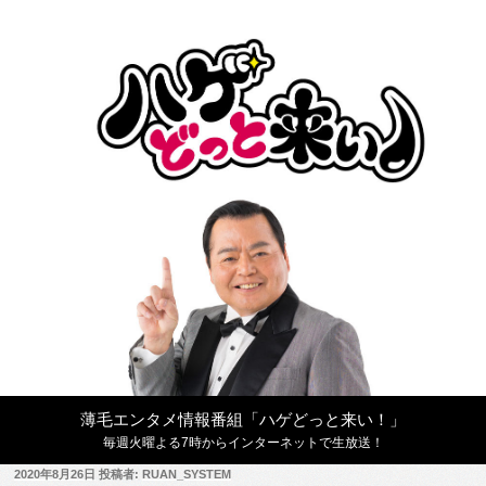
コ
ン
テ
ン
ツ
へ
ス
キ
ッ
プ
薄毛エンタメ情報番組「ハゲどっと来い！」
毎週火曜よる7時からインターネットで生放送！
投
2020年8月26日
投稿者:
RUAN_SYSTEM