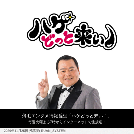
コ
ン
テ
ン
ツ
へ
ス
キ
ッ
プ
薄毛エンタメ情報番組「ハゲどっと来い！」
毎週火曜よる7時からインターネットで生放送！
投
2020年11月25日
投稿者:
RUAN_SYSTEM