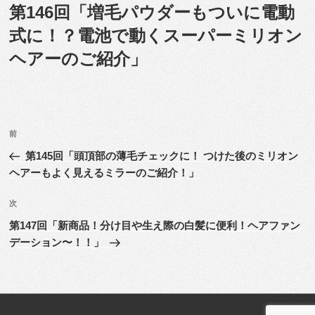
稿
第146回「増毛パウダーもついに電動
日:
式に！？電池で動くスーパーミリオン
ヘアーのご紹介」
投
前
前
稿
の
第145回「頭頂部の薄毛チェックに！ つけた後のミリオン
ナ
投
ヘアーもよく見えるミラーのご紹介！」
ビ
稿
ゲ
次
次
の
ー
第147回「新商品！分け目や生え際の白髪に便利！ヘアファン
投
シ
デーション〜！！」
稿
ョ
ン