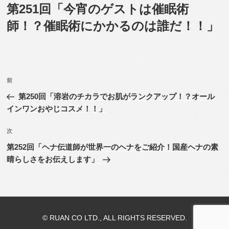
稿
第251回「今宵のゲストは催眠術
日:
師！？催眠術にかかるのは誰だ！！」
投
前
前
稿
の
第250回「溶岩のチカラでお肌がランクアップ！？オール
ナ
投
インワンおやじコスメ！！」
ビ
稿
ゲ
次
次
の
ー
第252回「ヘナ伝道師が世界一のヘナをご紹介！国産ヘナの素
投
シ
晴らしさをお伝えします」
稿
ョ
ン
© RUAN CO LTD., ALL RIGHTS RESERVED.