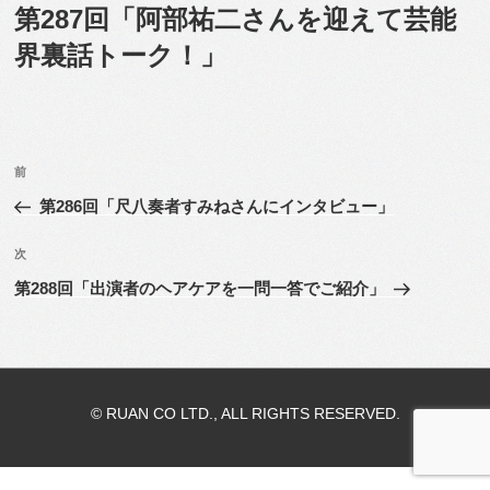
稿
第287回「阿部祐二さんを迎えて芸能
日:
界裏話トーク！」
投
前
前
稿
の
第286回「尺八奏者すみねさんにインタビュー」
ナ
投
ビ
稿
次
次
ゲ
の
第288回「出演者のヘアケアを一問一答でご紹介」
投
ー
稿
シ
ョ
ン
© RUAN CO LTD., ALL RIGHTS RESERVED.