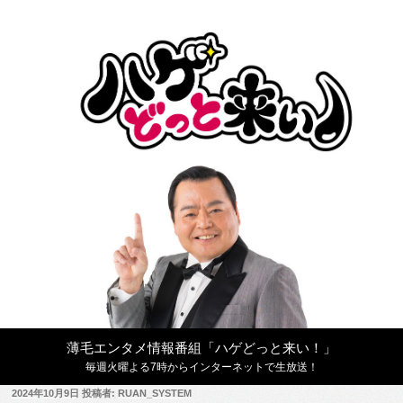
コ
ン
テ
ン
ツ
へ
ス
キ
ッ
プ
薄毛エンタメ情報番組「ハゲどっと来い！」
毎週火曜よる7時からインターネットで生放送！
投
2024年10月9日
投稿者:
RUAN_SYSTEM