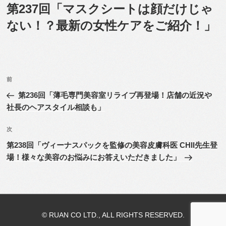
稿
第237回「マスクシートは顔だけじゃ
日:
ない！？最新の女性ケアをご紹介！」
投
前
前
稿
の
第236回「薄毛専門美容室リライブ再登場！店舗の近況や
ナ
投
社長のヘアスタイル相談も」
ビ
稿
ゲ
次
次
の
ー
第238回「ヴィーナスパックを監修の美容皮膚科医 CHII先生登
投
シ
場！様々な美容のお悩みにお答えいただきました」
稿
ョ
ン
© RUAN CO LTD., ALL RIGHTS RESERVED.