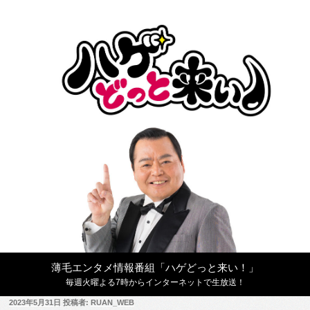
コ
ン
テ
ン
ツ
へ
ス
キ
ッ
プ
薄毛エンタメ情報番組「ハゲどっと来い！」
毎週火曜よる7時からインターネットで生放送！
投
2023年5月31日
投稿者:
RUAN_WEB