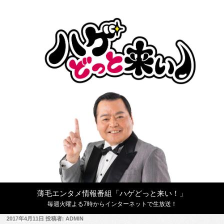
コ
ン
テ
ン
ツ
へ
ス
キ
ッ
プ
薄毛エンタメ情報番組「ハゲどっと来い！」
毎週火曜よる7時からインターネットで生放送！
投
2017年4月11日
投稿者:
ADMIN