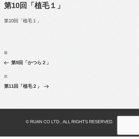
稿
第10回「植毛１」
日:
第10回「植毛１」
投
前
前
稿
の
第9回「かつら２」
ナ
投
ビ
稿
次
次
ゲ
の
第11回「植毛２」
投
ー
稿
シ
ョ
ン
© RUAN CO LTD., ALL RIGHTS RESERVED.